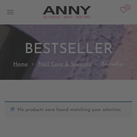
0
BESTSELLER
Home
Nail Care & Specials
Bestseller
No products were found matching your selection.