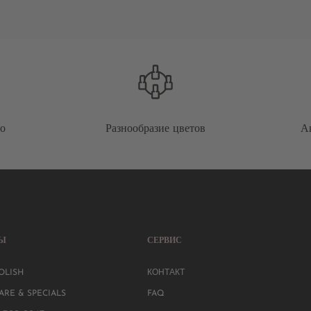
во
Разнообразие цветов
А
РЫ
СЕРВИС
OLISH
КОНТАКТ
ARE & SPECIALS
FAQ