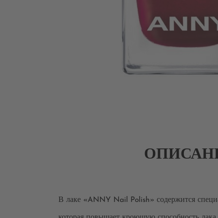
ОПИСАН
В лаке «ANNY Nail Polish» содержится специа
которая повышает кроющую способность лака.