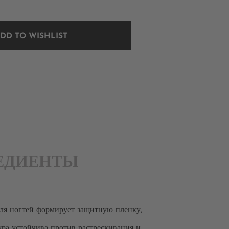
DD TO WISHLIST
ЕДИЕНТЫ
для ногтей формирует защитную пленку,
ра устойчива против растрескивания и