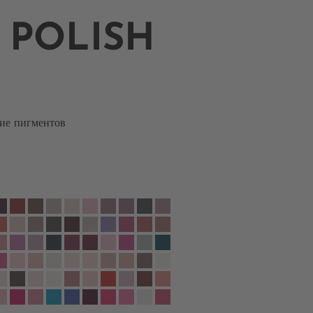
 POLISH
ие пигментов