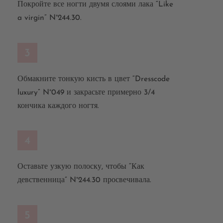
Покройте все ногти двумя слоями лака “Like
a virgin” N°244.30.
3
Обмакните тонкую кисть в цвет “Dresscode
luxury” N°049 и закрасьте примерно 3/4
кончика каждого ногтя.
4
Оставьте узкую полоску, чтобы “Как
девственница” N°244.30 просвечивала.
5