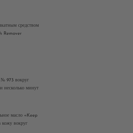
икатным средством
ish Remover
 № 973 вокруг
и несколько минут
льное масло «Keep
а кожу вокруг