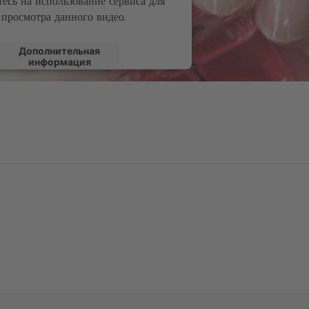
тесь на использование сервиса для
просмотра данного видео.
Дополнительная
информация
Посмотреть
содержимое
red by
Usercentrics Consent Management