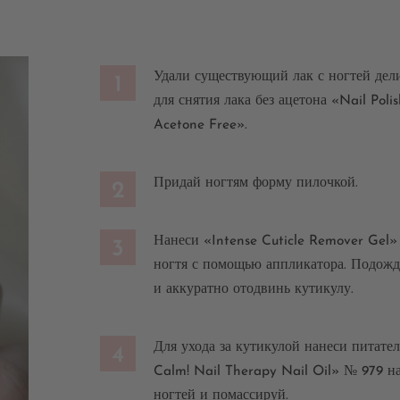
Удали существующий лак с ногтей дел
1
для снятия лака без ацетона «Nail Pol
Acetone Free».
Придай ногтям форму пилочкой.
2
Нанеси «Intense Cuticle Remover Gel»
3
ногтя с помощью аппликатора. Подожд
и аккуратно отодвинь кутикулу.
Для ухода за кутикулой нанеси питате
4
Calm! Nail Therapy Nail Oil» № 979 н
ногтей и помассируй.