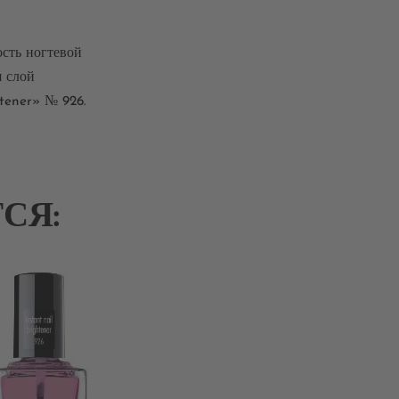
ость ногтевой
я слой
htener» № 926.
СЯ: