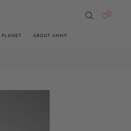
0
 PLANET
ABOUT ANNY