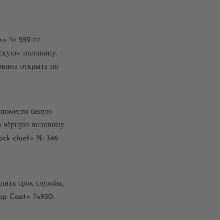
h» № 259 на
нскую» половину.
ловина открыта по
 помести белую
на чёрную половину
ack chief» № 346
длить срок службы,
Top Coat» №930.