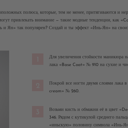
положных полюса, которые, тем не менее, притягиваются и не
могут привлекать внимание — такие модные тенденции, как «Co
Инь и Ян» так популярен? Создай и ты эффект «Инь-Ян» на своих
Для увеличения стойкости маникюра н
1
лака «Base Coat» № 910 на сухие и чи
Покрой все ногти двумя слоями лака 
2
cream» № 260.
Возьми кисть и обмакни её в цвет «De
3
346. Рядом с кутикулой среднего пальц
«иньскую» половину символа «Инь-Ян