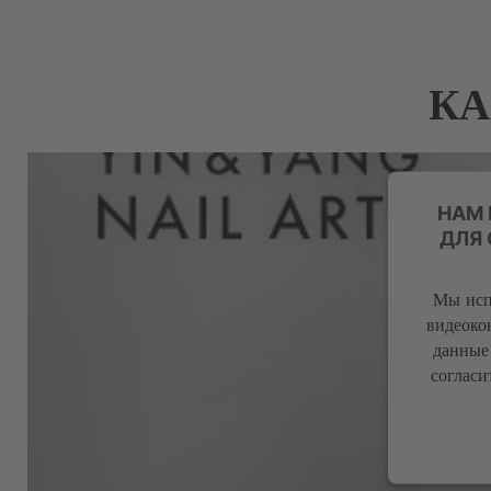
КА
НАМ
ДЛЯ
Мы исп
видеоко
данные
согласи