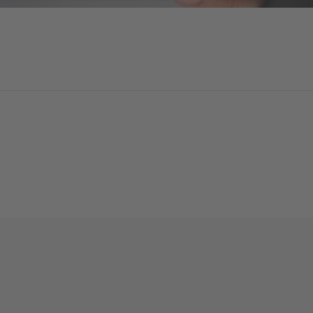
Посмотреть
содержимое
red by
Usercentrics Consent Management