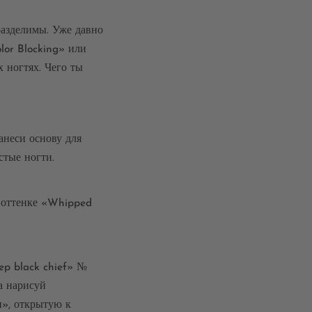
разделимы. Уже давно
lor Blocking» или
 ногтях. Чего ты
анеси основу для
стые ногти.
в оттенке «Whipped
ep black chief» №
а нарисуй
», открытую к