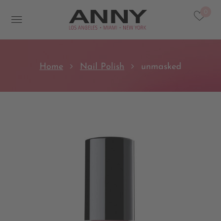
0
Home
Nail Polish
unmasked