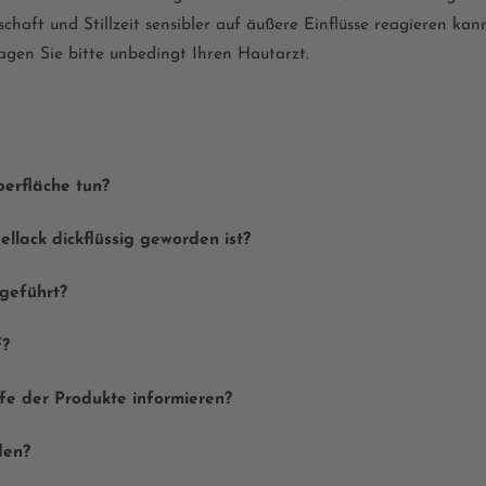
aft und Stillzeit sensibler auf äußere Einflüsse reagieren kann
ragen Sie bitte unbedingt Ihren Hautarzt.
berfläche tun?
lack dickflüssig geworden ist?
geführt?
f?
ffe der Produkte informieren?
den?