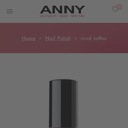
0
Home
Nail Polish
vivid toffee