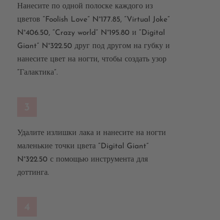
Нанесите по одной полоске каждого из
цветов “Foolish Love” N°177.85, “Virtual Joke”
N°406.50, “Crazy world” N°195.80 и “Digital
Giant” N°322.50 друг под другом на губку и
нанесите цвет на ногти, чтобы создать узор
“Галактика”.
3
Удалите излишки лака и нанесите на ногти
маленькие точки цвета “Digital Giant”
N°322.50 с помощью инструмента для
доттинга.
4