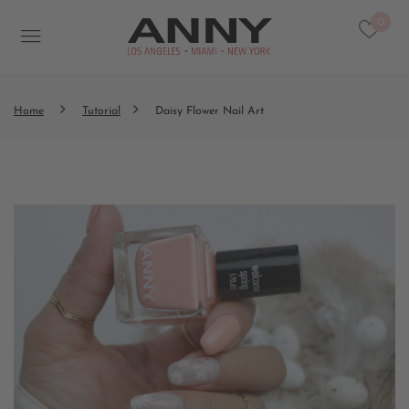
0
Home
Tutorial
Daisy Flower Nail Art