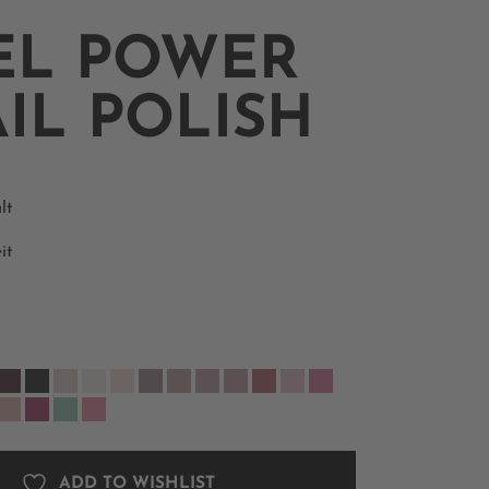
EL POWER
IL POLISH
lt
it
ADD TO WISHLIST