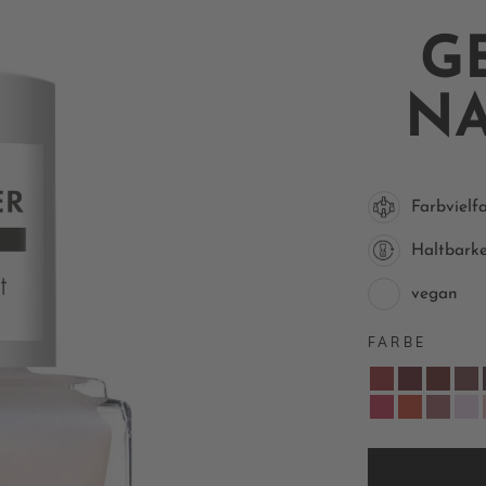
G
NA
Farbvielfa
Haltbarke
vegan
FARBE