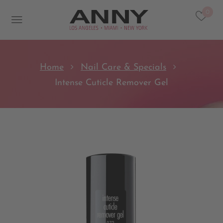
0
Home
Nail Care & Specials
Intense Cuticle Remover Gel