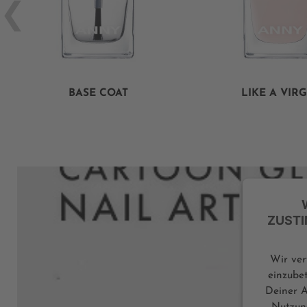
BASE COAT
LIKE A VIR
ZUSTI
Wir ve
einzube
Deiner A
Nutzung