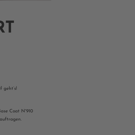
RT
 geht’s!
 Base
Coat
N°910
auftragen.