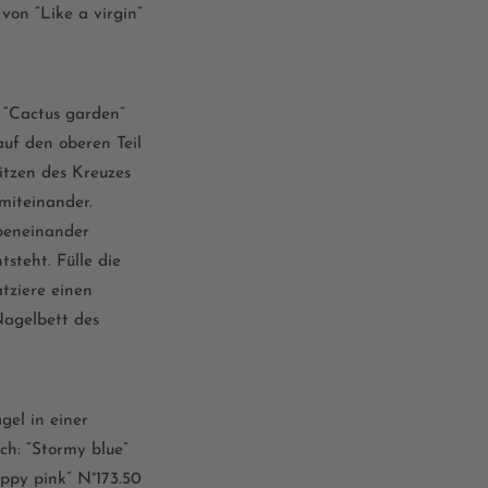
n von
“
Like a virgin
”
e
“
C
actu
s
garden
”
auf den
oberen
Teil
itzen des Kreuzes
miteinander.
ebeneinander
tsteht. Fülle die
atziere einen
agelbett des
gel in einer
ich:
“
Stormy blue
”
ppy pink
”
N°
173.50