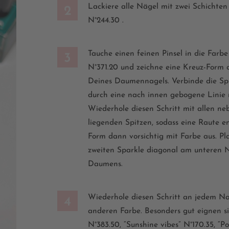
Lackiere
alle Nägel
mit zwei Schichte
2
N°
244.30
.
Tauche einen feinen Pinsel in die Farb
3
N°
3
71.20
und
zeichne eine Kreuz-Form
Deines Daumennagels. Verbinde die Sp
durch eine
nach innen gebogene Linie
Wiederhole diesen Schritt mit allen n
liegenden Spitzen, sodass eine Raute en
Form dann vorsichtig mit Farbe aus. Pl
zweiten
S
parkle
diagonal am unteren N
Daumens.
Wiederhole diesen Schritt an jedem Na
4
anderen Farbe. Besonders gut eignen s
N°
383.50,
“
Sunshine vibes
”
N°
170.35,
“
Po