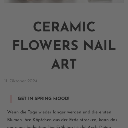
CERAMIC
FLOWERS NAIL
ART
11. Oktober 2024
GET IN SPRING MOOD!
Wenn
die
Tage
wieder
länger
w
e
rden
und die
ersten
Blumen
ihre
Köpfchen
aus
der
Erde
strecken
,
kann
das
nur
eines
bedeuten
: Der
Frühling
ist
da! Auch
Deine