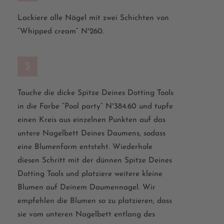
Lackiere
alle Nägel
mit zwei Schichten von
“
Whipped cream
”
N°
2
6
0.
3
Tauche
die
dicke Spitze Deines
Dotting
Tools
in die
Farbe
“
Pool party
”
N°
384.60
und
tupfe
einen Kreis aus einzelnen Punkten auf das
untere Nagelbett Deines Daumens, sodass
eine Blumenform entsteht. Wiederhole
diesen Schritt mit der dünnen Spitze Deines
Dotting
Tools und platziere weitere kleine
Blumen auf Deinem Daumennagel. Wir
empfehlen die Blumen so zu platzieren, dass
sie vom unteren Nagelbett entlang des