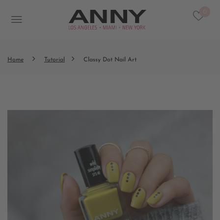
0
Home
Tutorial
Classy Dot Nail Art