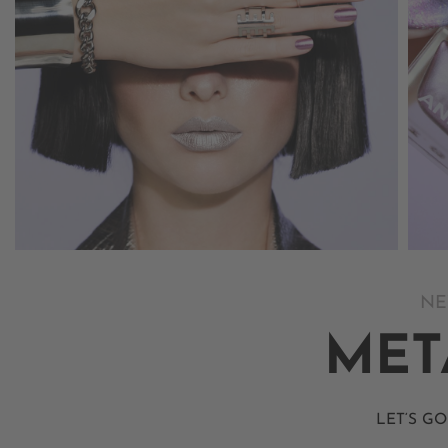
NE
MET
LET‘S GO