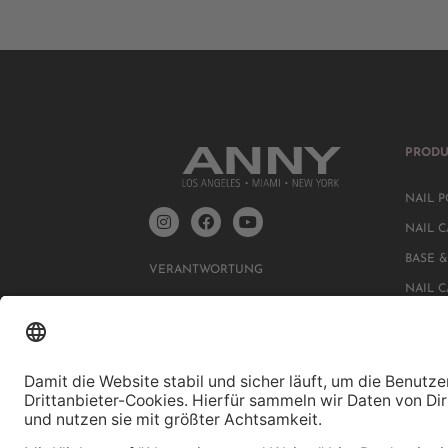
PRODU
NAIL P
NAIL C
BASE &
VERANTWORTUNG
NAIL 
DATENSCHUTZ
IMPRESSUM