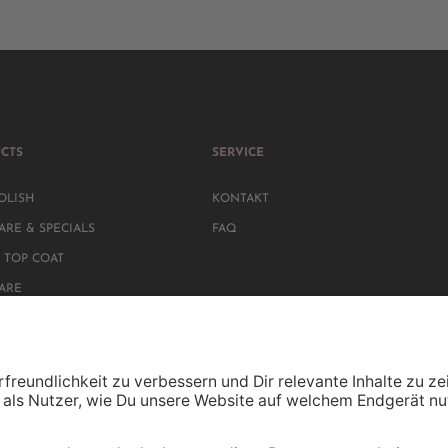
CTS
SERVICE
OLISH
KONTAKT
ARE & SPECIALS
FAQ
 TOP COAT
CARE